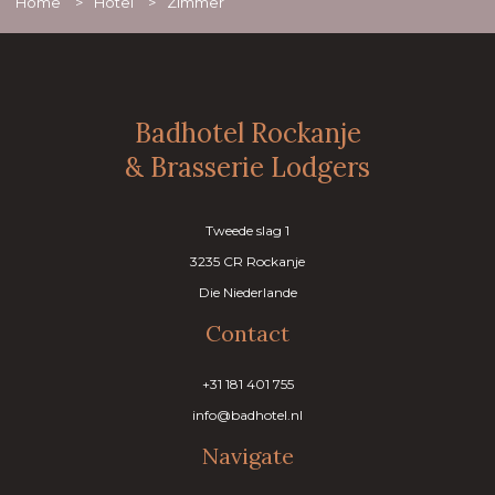
Home
>
Hotel
>
Zimmer
Badhotel Rockanje
& Brasserie Lodgers
Tweede slag 1
3235 CR Rockanje
Die Niederlande
Contact
+31 181 401 755
info@badhotel.nl
Navigate