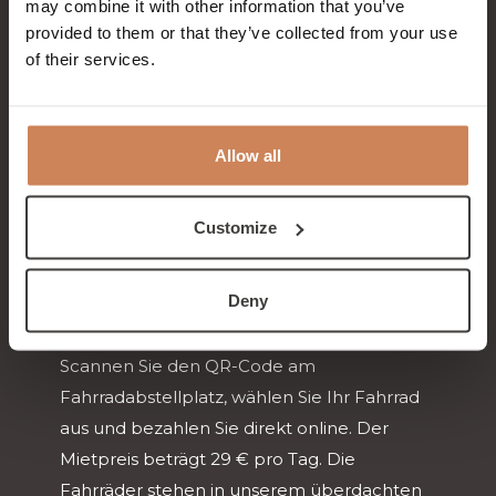
may combine it with other information that you’ve
provided to them or that they’ve collected from your use
of their services.
Entdecken Sie die Umgebung
mit dem Fahrrad
Allow all
Machen Sie Ihren Aufenthalt am Meer
komplett mit einer schönen Radtour durch
Customize
die Dünen, Wälder und zum Strand. Im
Badhotel Rockanje können Sie ganz einfach
Deny
ein Fahrrad über unser Click & Rent-System
mieten.
Scannen Sie den QR-Code am
Fahrradabstellplatz, wählen Sie Ihr Fahrrad
aus und bezahlen Sie direkt online. Der
Mietpreis beträgt 29 € pro Tag. Die
Fahrräder stehen in unserem überdachten