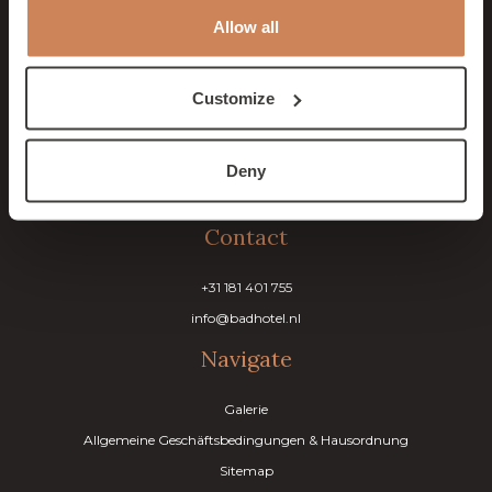
Allow all
Badhotel Rockanje
& Brasserie Lodgers
Customize
Tweede slag 1
3235 CR Rockanje
Deny
Die Niederlande
Contact
+31 181 401 755
info@badhotel.nl
Navigate
Galerie
Allgemeine Geschäftsbedingungen & Hausordnung
Sitemap