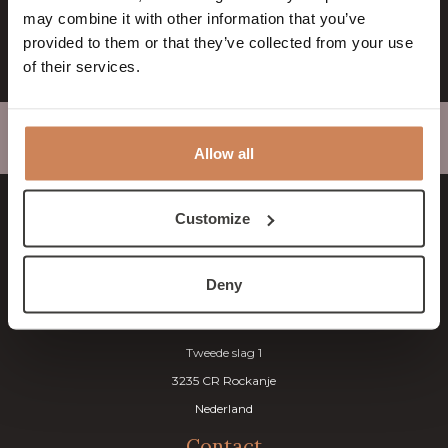
bestellen
may combine it with other information that you’ve
provided to them or that they’ve collected from your use
of their services.
Home
>
Brasserie
>
Agenda
>
Vroege Vogelwandeling Voornes Duin met Ontbijt
Allow all
Customize
Badhotel Rockanje
Deny
& Brasserie Lodgers
Tweede slag 1
3235 CR Rockanje
Nederland
Contact