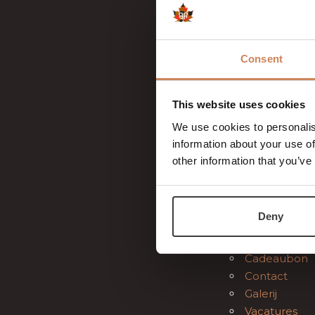
Kerst
Zakelijk & Event
Zalen & ruim
Consent
Zakelijke A
Privé bijeen
Teambuildin
This website uses cookies
Offerte
We use cookies to personalis
Trouwen
information about your use of
Verjaardag &
other information that you’ve
Vergaderloca
Hotel met v
Inspirerende
Deny
Over ons
Tuinmedewe
Cadeaubon
Contact
Galerij
Vacatures