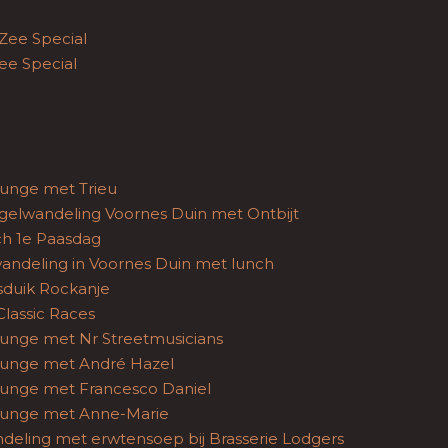
 Zee Special
ee Special
unge met Trieu
gelwandeling Voornes Duin met Ontbijt
h 1e Paasdag
wandeling in Voornes Duin met lunch
sduik Rockanje
lassic Races
unge met Nr Streetmusicians
unge met André Hazel
unge met Francesco Daniel
ounge met Anne-Marie
deling met erwtensoep bij Brasserie Lodgers