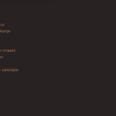
aus
ckanje
er maakt
an
zakelijke