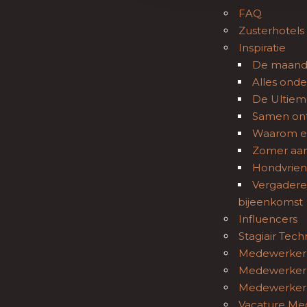
FAQ
Zusterhotels
Inspiratie
De maand 
Alles onde
De Ultiem
Samen ont
Waarom ee
Zomer aan
Hondvriend
Vergaderen
bijeenkomst
Influencers
Stagiair Tech
Medewerker 
Medewerker 
Medewerker 
Vacature Me