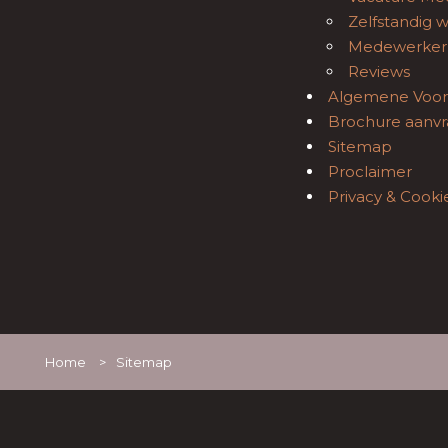
Zelfstandig 
Medewerker 
Reviews
Algemene Voo
Brochure aanv
Sitemap
Proclaimer
Privacy & Cooki
Home
>
Sitemap