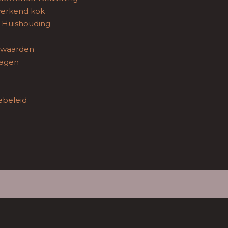
werkend kok
Huishouding
rwaarden
ragen
ebeleid