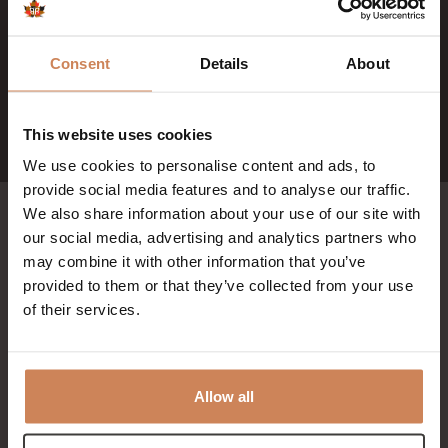
vandaag nog je verblijf bij Badhotel Rockanje en ervaar
zelf hoe het voelt om écht weg te zijn — zonder ver te
reizen.
Consent
Details
About
BOEK NU
This website uses cookies
We use cookies to personalise content and ads, to
provide social media features and to analyse our traffic.
We also share information about your use of our site with
our social media, advertising and analytics partners who
may combine it with other information that you’ve
Volgende nieuwsbericht
provided to them or that they’ve collected from your use
of their services.
2026-02-01
De maand van de liefde: waarom samen
Allow all
weggaan beter is dan cadeaus
Februari staat in het teken van liefde. Maar echte