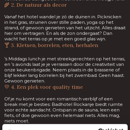
🌾 2. De natuur als decor
Vanaf het hotel wandel je zó de duinen in. Picknicken
in het gras, struinen over stille paden, yoga op het
strand, of gewoon genieten van het uitzicht. Alles draait
hier om vertragen. En als de zon ondergaat? Dan
wacht het terras op je met een goed glas wijn.
🍸 3. Kletsen, borrelen, eten, herhalen
’s Middags lunch je met streekgerechten op het terras,
en ’s avonds laat je je verrassen door de creativiteit van
onze keukenbrigade. Neem plaats in de brasserie of
blijf lekker lang borrelen bij het zwembad. Geen haast.
Gewoon genieten.
💛 4. Een plek voor quality time
Of je nu komt voor een romantisch verblijf of een
break met je besties: Badhotel Rockanje biedt ruimte
voor echte aandacht. Ontspan in de sauna, leen een
fiets, of doe gewoon even helemaal niets. Alles mag,
niets moet.
Zin in een zomer met rust, sfeer en samenzijn? Boek