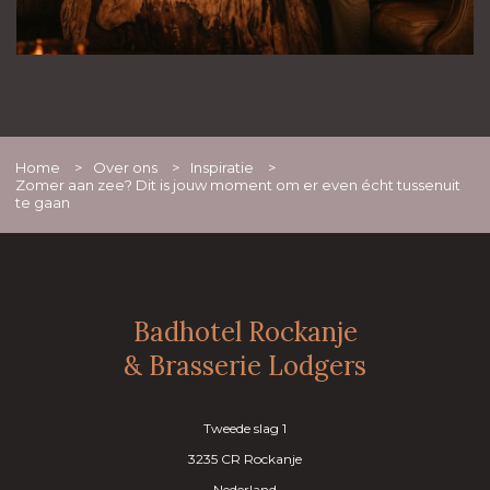
Home
>
Over ons
>
Inspiratie
>
Zomer aan zee? Dit is jouw moment om er even écht tussenuit
te gaan
Badhotel Rockanje
& Brasserie Lodgers
Tweede slag 1
3235 CR Rockanje
Nederland