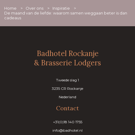
Home
>
Over ons
>
Inspiratie
>
De maand van de liefde: waarom samen weggaan beter is dan
cadeaus
Badhotel Rockanje
& Brasserie Lodgers
Tweede slag 1
3235 CR Rockanje
Nederland
Contact
+31(0)18 140 1755
info@badhotel.nl