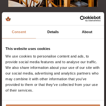
Consent
Details
About
2025-09-01
This website uses cookies
Waarom een zakelijke overnachting aan
zee jouw bijeenkomst sterker maakt
We use cookies to personalise content and ads, to
provide social media features and to analyse our traffic.
Een zakelijke overnachting aan zee brengt rust,
We also share information about your use of our site with
focus en verbinding — precies wat teams nodig
our social media, advertising and analytics partners who
hebben om stappen te zetten. Bij Badhotel
may combine it with other information that you’ve
Rockanje, midden in het duinlandschap van
Voorne-Putten, ontstaat vanzelf ruimte voor
provided to them or that they’ve collected from your use
nieuwe ideeën en échte gesprekken. Ontdek
of their services.
waarom een meerdaags verblijf niet alleen
praktisch is, maar ook direct bijdraagt aan betere
samenwerking, diepere strategische sessies en