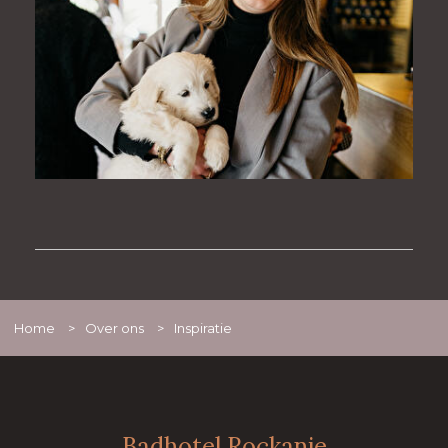
Home
>
Over ons
>
Inspiratie
Badhotel Rockanje