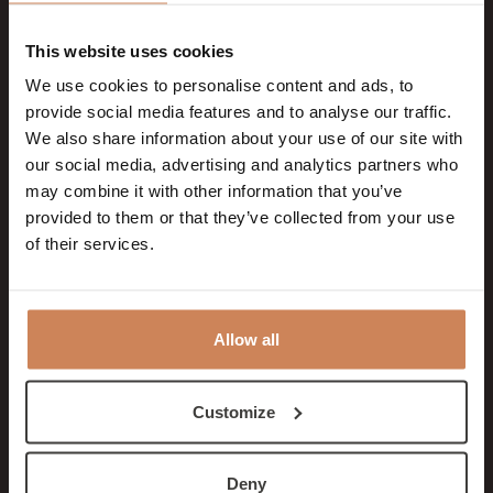
het strand of in het bos
Inspiratiesessies met uitzicht op de duinen
This website uses cookies
Online inchecken voor gemak en tijdwinst
Persoonlijke begeleiding door onze
We use cookies to personalise content and ads, to
eventspecialist Romy
provide social media features and to analyse our traffic.
Op maat gemaakte programma’s voor elk
We also share information about your use of our site with
seizoen
our social media, advertising and analytics partners who
may combine it with other information that you’ve
🤝 Tot slot: service met aandacht
provided to them or that they’ve collected from your use
Ons team zorgt ervoor dat jij je kunt richten op de
of their services.
inhoud van je bijeenkomst. Wij regelen de rest. Met
oog voor detail, flexibiliteit en gastvrijheid. Want of je nu
één dag komt of meerdere nachten blijft: bij ons voel
je je welkom en verzorgd.
Allow all
Benieuwd naar de mogelijkheden?
Bekijk de
zakelijke arrangementen
of neem direct
contact op met
Romy
voor een voorstel op maat.
Samen maken we van jouw bijeenkomst een succes.
Customize
Deny