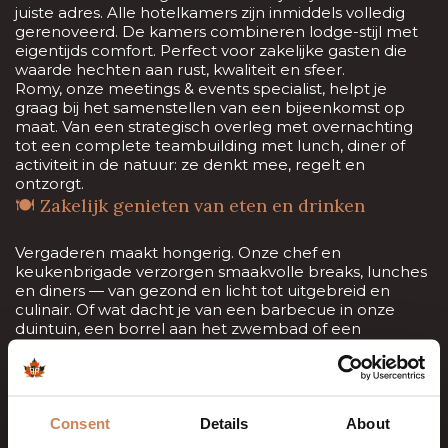
juiste adres. Alle hotelkamers zijn inmiddels volledig
gerenoveerd. De kamers combineren lodge-stijl met
eigentijds comfort. Perfect voor zakelijke gasten die
waarde hechten aan rust, kwaliteit en sfeer.
Romy, onze meetings & events specialist, helpt je
graag bij het samenstellen van een bijeenkomst op
maat. Van een strategisch overleg met overnachting
tot een complete teambuilding met lunch, diner of
activiteit in de natuur: ze denkt mee, regelt en
ontzorgt.
🍽️ Zakelijk genieten van eten en drinken
Vergaderen maakt hongerig. Onze chef en
keukenbrigade verzorgen smaakvolle breaks, lunches
en diners — van gezond en licht tot uitgebreid en
culinair. Of wat dacht je van een barbecue in onze
duintuin, een borrel aan het zwembad of een
kampvuurmoment na een intensieve dag?
🎯 Extra’s die jouw bijeenkomst versterken
Bij ons boek je niet alleen een vergaderzaal, maar een
Consent
Details
About
beleving. Denk aan:
Teambuildingactiviteiten met
Meer Outdoor
op