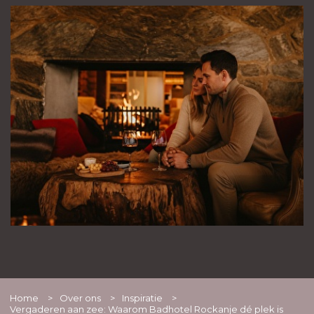
Home
>
Over ons
>
Inspiratie
>
Vergaderen aan zee: Waarom Badhotel Rockanje dé plek is