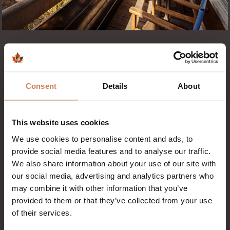
Strandhotel | Ontdek onze
kamers
Consent
Details
About
Welkom bij Badhotel Rockanje, je
This website uses cookies
strandhotel in authentieke Noord-
We use cookies to personalise content and ads, to
Amerikaanse Lodge-stijl met 72 sfeervol
provide social media features and to analyse our traffic.
ingerichte
kamers
waar je kunt genieten van
We also share information about your use of our site with
warm en comfortabel logeren Alle kamers
our social media, advertising and analytics partners who
zijn voorzien van moderne faciliteiten zoals
may combine it with other information that you’ve
provided to them or that they’ve collected from your use
airconditioning een inloop-regendouche en
of their services.
koffie- en theefaciliteiten zodat je je direct
thuis voelt De Maple Double kamers bieden